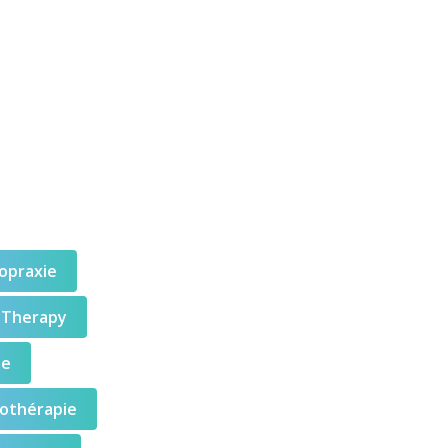
opraxie
 Therapy
ne
othérapie