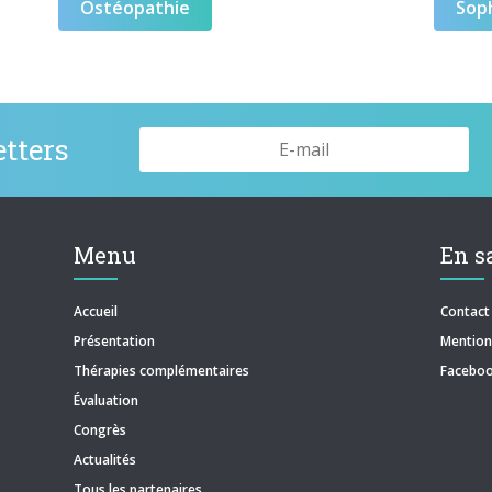
Ostéopathie
Sop
tters
Menu
En s
Accueil
Contact
Présentation
Mentions
Thérapies complémentaires
Facebo
Évaluation
Congrès
Actualités
Tous les partenaires