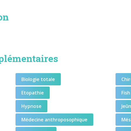
on
plémentaires
Biologie totale
Chir
Etopathie
Fish
Hypnose
Jeû
Médecine anthroposophique
Més