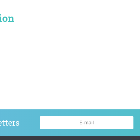
ion
tters