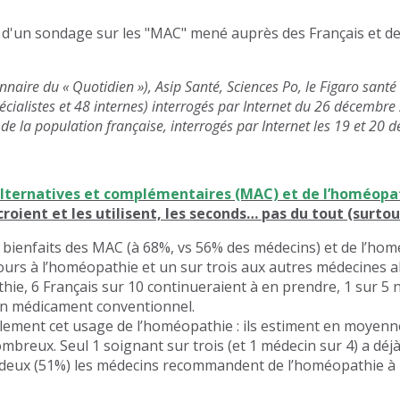
ts d'un sondage sur les "MAC" mené auprès des Français et d
aire du « Quotidien »), Asip Santé, Sciences Po, le Figaro santé 
cialistes et 48 internes) interrogés par Internet du 26 décembre
 de la population française, interrogés par Internet les 19 et 20
lternatives et complémentaires (MAC) et de l’homéopath
 croient et les utilisent, les seconds… pas du tout (surto
 bienfaits des MAC (à 68%, vs 56% des médecins) et de l’ho
ours à l’homéopathie et un sur trois aux autres médecines al
e, 6 Français sur 10 continueraient à en prendre, 1 sur 5 
 un médicament conventionnel.
ement cet usage de l’homéopathie : ils estiment en moyenne 
 nombreux. Seul 1 soignant sur trois (et 1 médecin sur 4) a 
r deux (51%) les médecins recommandent de l’homéopathie à l