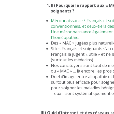
II) Pourquoi le rapport aux « M
soignants ?
Méconnaissance ? Français et soi
conventionnels, et deux-tiers des
Une méconnaissance également du
l’homéopathie.
Des « MAC » jugées plus naturell
Si les Français et soignants s’ac
Français la jugent « utile » et n
(surtout les médecins).
Nos concitoyens sont tout de mêm
ou « MAC » … là encore, les pros 
Duel d’image entre allopathie et 
surtout plus efficace pour soign
pour soigner les maladies bénign
– eux – sont systématiquement co
III) Quid d’internet et des réseaux 