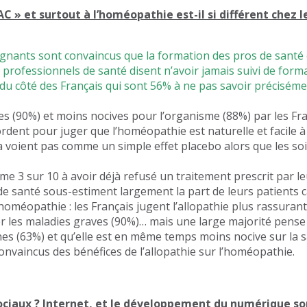
AC » et surtout à l’homéopathie est-il si différent chez 
gnants sont convaincus que la formation des pros de santé 
 professionnels de santé disent n’avoir jamais suivi de form
 côté des Français qui sont 56% à ne pas savoir préciséme
es (90%) et moins nocives pour l’organisme (88%) par les Fra
cordent pour juger que l’homéopathie est naturelle et facile 
e la voient pas comme un simple effet placebo alors que les 
e 3 sur 10 à avoir déjà refusé un traitement prescrit par l
de santé sous-estiment largement la part de leurs patients ca
homéopathie : les Français jugent l’allopathie plus rassurante
er les maladies graves (90%)… mais une large majorité pense
es (63%) et qu’elle est en même temps moins nocive sur la 
nvaincus des bénéfices de l’allopathie sur l’homéopathie.
sociaux ? Internet, et le développement du numérique son